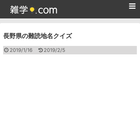
ホーム
長野県の難読地名クイズ
雑学クイズ問題集
365日雑学カレンダー
2019/1/16
2019/2/5
面白い雑学
ためになる雑学
スポーツ雑学
食べ物雑学
動物雑学
歴史雑学