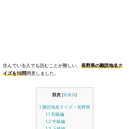
生活雑学
サイト情報
住んでいる人でも読むことが難しい、
長野県の難読地名ク
イズを15問
用意しました。
目次
[
非表示
]
1
難読地名クイズ – 長野県
1.1
初級編
1.2
中級編
1.3
上級編