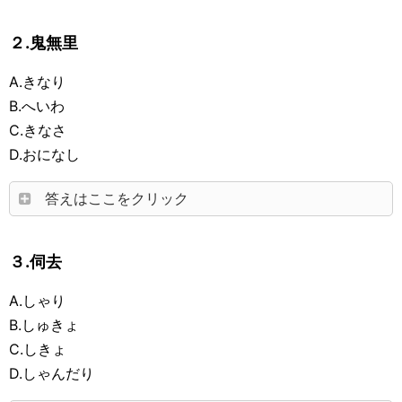
２.鬼無里
A.きなり
B.へいわ
C.きなさ
D.おになし
答えはここをクリック
３.伺去
A.しゃり
B.しゅきょ
C.しきょ
D.しゃんだり