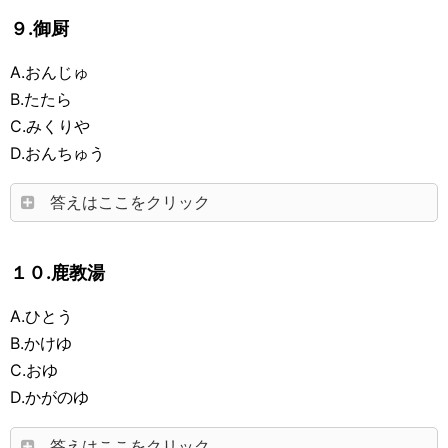
９.御厨
A.おんじゅ
B.たたら
C.みくりや
D.おんちゅう
答えはここをクリック
１０.鹿教湯
A.ひとう
B.かけゆ
C.おゆ
D.かがのゆ
答えはここをクリック