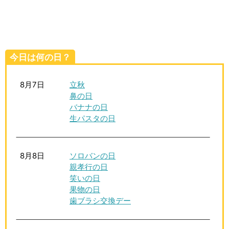
生活雑学
サイト情報
今日は何の日？
8月7日
立秋
鼻の日
バナナの日
生パスタの日
8月8日
ソロバンの日
親孝行の日
笑いの日
果物の日
歯ブラシ交換デー