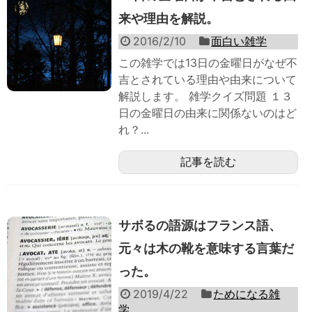
来や理由を解説。
2016/2/10
面白い雑学
この雑学では13日の金曜日がなぜ不
吉とされている理由や由来について
解説します。 雑学クイズ問題 １３
日の金曜日の由来に関係ないのはど
れ？...
記事を読む
サボるの語源はフランス語、
元々は木の靴を意味する言葉だ
った。
2019/4/22
ためになる雑
学