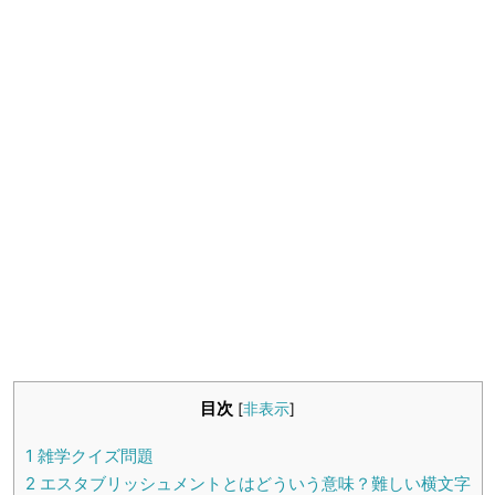
生活雑学
サイト情報
目次
[
非表示
]
1
雑学クイズ問題
2
エスタブリッシュメントとはどういう意味？難しい横文字