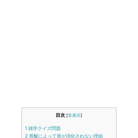
生活雑学
サイト情報
目次
[
非表示
]
1
雑学クイズ問題
2
胃酸によって胃が消化されない理由