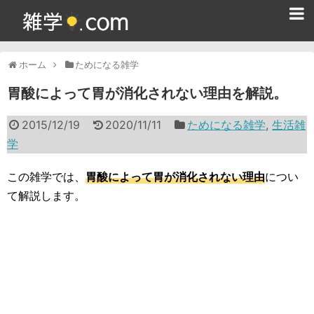
ホーム
ホーム
ためになる雑学
雑学クイズ問題集
胃酸によって胃が消化されない理由を解説。
365日雑学カレンダー
2015/12/19
2020/11/11
ためになる雑学
,
生活雑
面白い雑学
学
ためになる雑学
この雑学では、
胃酸によって胃が消化されない理由
につい
て解説します。
スポーツ雑学
食べ物雑学
動物雑学
歴史雑学