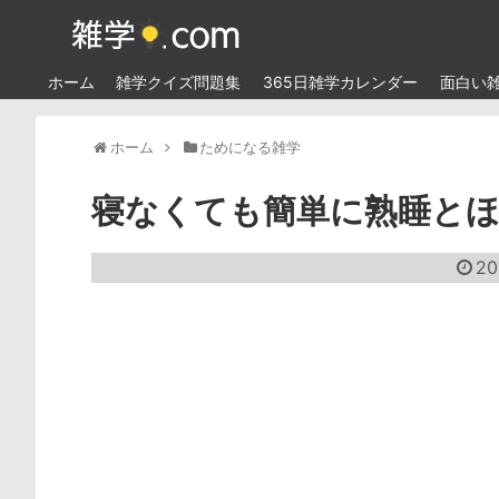
ホーム
雑学クイズ問題集
365日雑学カレンダー
面白い
ホーム
ためになる雑学
寝なくても簡単に熟睡とほ
20