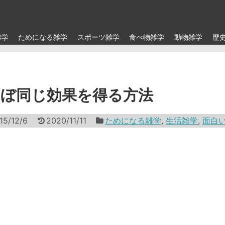
雑学
ためになる雑学
スポーツ雑学
食べ物雑学
動物雑学
歴
ぼ同じ効果を得る方法
15/12/6
2020/11/11
ためになる雑学
,
生活雑学
,
面白