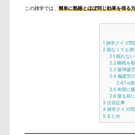
この雑学では、
簡単に熟睡とほぼ同じ効果を得る
1
雑学クイズ問
2
寝なくても簡
2.1
眠れない
2.2
睡眠を取
2.3
眼球疲労
2.4
脳疲労
2.4.1
α波
2.5
布団に横
2.6
寝る前に
3
注目記事
4
雑学クイズ問
5
まとめ