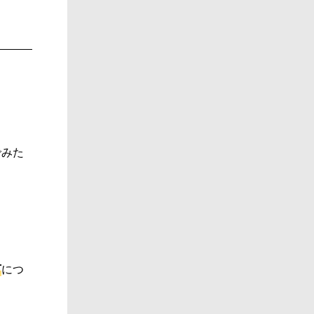
でみた
下
につ