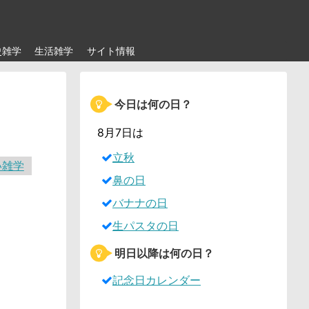
史雑学
生活雑学
サイト情報
今日は何の日？
8月7日は
立秋
い雑学
鼻の日
バナナの日
生パスタの日
明日以降は何の日？
記念日カレンダー