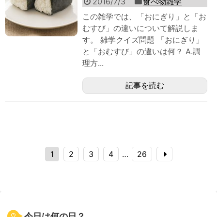
2016/7/3
食べ物雑学
この雑学では、「おにぎり」と「お
むすび」の違いについて解説しま
す。 雑学クイズ問題 「おにぎり」
と「おむすび」の違いは何？ A.調
理方...
記事を読む
1
2
3
4
…
26
今日は何の日？