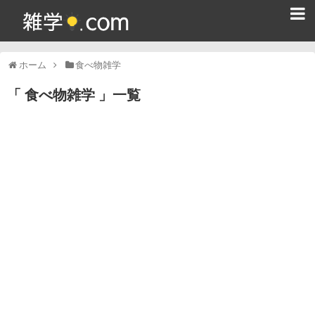
ホーム
ホーム
食べ物雑学
雑学クイズ問題集
食べ物雑学
一覧
365日雑学カレンダー
面白い雑学
ためになる雑学
スポーツ雑学
食べ物雑学
動物雑学
歴史雑学