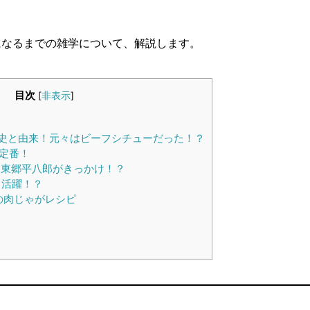
になるまでの雑学について、解説します。
目次
[
非表示
]
史と由来！元々はビーフシチューだった！？
定番！
東郷平八郎がきっかけ！？
も活躍！？
の肉じゃがレシピ