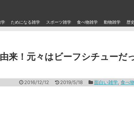
雑学
ためになる雑学
スポーツ雑学
食べ物雑学
動物雑学
歴
由来！元々はビーフシチューだ
2016/12/12
2019/5/18
面白い雑学
,
食べ