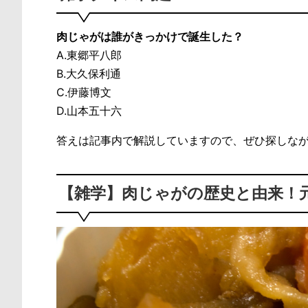
肉じゃがは誰がきっかけで誕生した？
A.東郷平八郎
B.大久保利通
C.伊藤博文
D.山本五十六
答えは記事内で解説していますので、ぜひ探しな
【雑学】肉じゃがの歴史と由来！