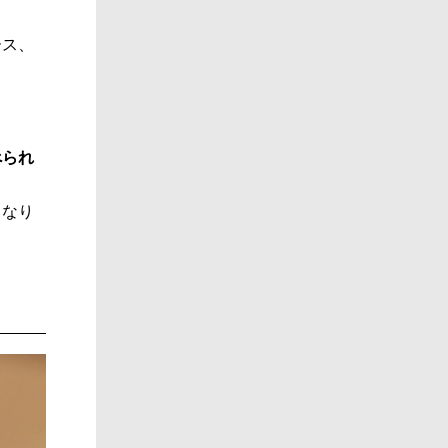
ース、
べられ
となり