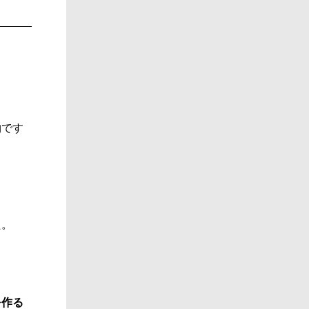
物です
た。
を作る