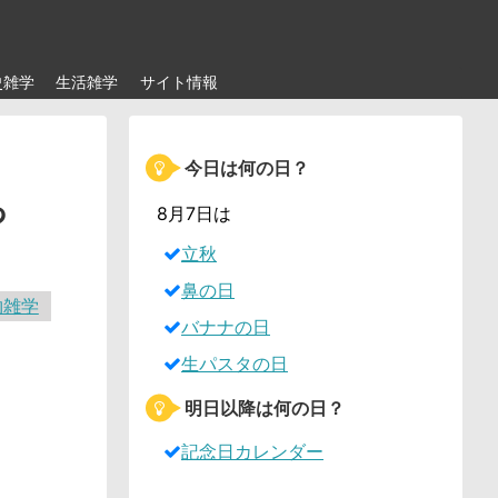
史雑学
生活雑学
サイト情報
今日は何の日？
っ
8月7日は
立秋
鼻の日
物雑学
バナナの日
生パスタの日
明日以降は何の日？
記念日カレンダー