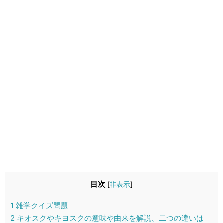
生活雑学
サイト情報
目次
[
非表示
]
1
雑学クイズ問題
2
キオスクやキヨスクの意味や由来を解説、二つの違いは