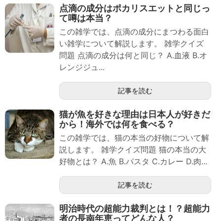
点滴の成分はポカリスエットと同じっ
て噂は本当？
この雑学では、点滴の成分にまつわる面白
い雑学について解説します。 雑学クイズ
問題 点滴の成分は何と同じ？ A.血液 B.オ
レンジジュ...
記事を読む
猫が魚を好きな理由は日本人が好きだ
から！海外では何を食べる？
この雑学では、猫の本当の好物について解
説します。 雑学クイズ問題 猫の本当の大
好物とは？ A.魚 B.パスタ C.カレー D.肉...
記事を読む
明治時代の超能力裁判とは！？超能力
者の長南年恵ってどんな人？