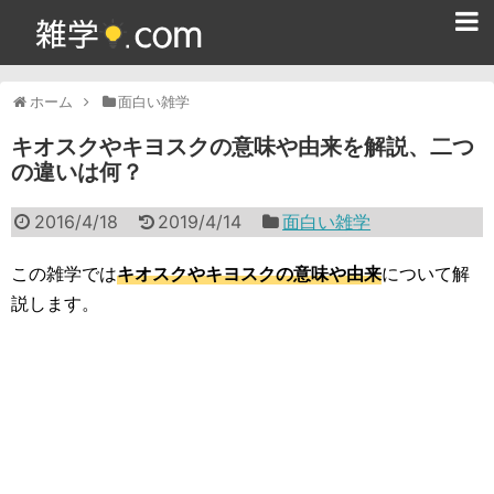
ホーム
ホーム
面白い雑学
雑学クイズ問題集
キオスクやキヨスクの意味や由来を解説、二つ
の違いは何？
365日雑学カレンダー
2016/4/18
2019/4/14
面白い雑学
面白い雑学
ためになる雑学
この雑学では
キオスクやキヨスクの意味や由来
について解
説します。
スポーツ雑学
食べ物雑学
動物雑学
歴史雑学