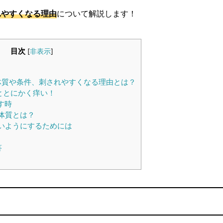
れやすくなる理由
について解説します！
目次
[
非表示
]
体質や条件、刺されやすくなる理由とは？
ととにかく痒い！
す時
体質とは？
いようにするためには
答