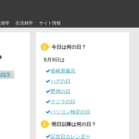
史雑学
生活雑学
サイト情報
今日は何の日？
？
8月9日は
長崎原爆忌
物雑学
ハグの日
野球の日
クジラの日
パソコン検定の日
明日以降は何の日？
記念日カレンダー