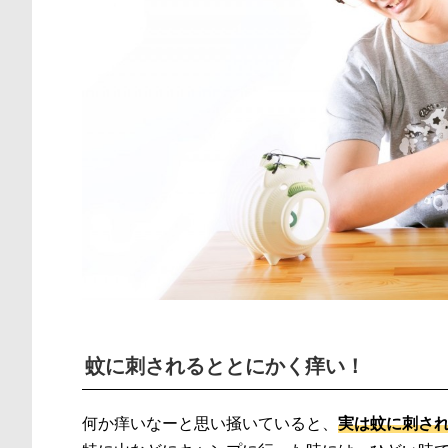
蚊に刺されるととにかく痒い！
何か痒いなーと思い掻いていると、
実は蚊に刺さ