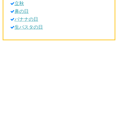
立秋
生活雑学
鼻の日
サイト情報
バナナの日
生パスタの日