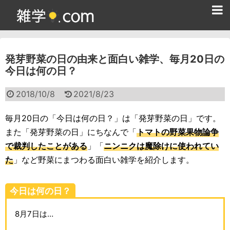
ホーム
発芽野菜の日の由来と面白い雑学、毎月20日の
雑学クイズ問題集
今日は何の日？
365日雑学カレンダー
2018/10/8
2021/8/23
面白い雑学
毎月20日の「今日は何の日？」は「発芽野菜の日」です。
ためになる雑学
また「発芽野菜の日」にちなんで「
トマトの野菜果物論争
で裁判したことがある
」「
ニンニクは魔除けに使われてい
スポーツ雑学
た
」など野菜にまつわる面白い雑学を紹介します。
食べ物雑学
今日は何の日？
動物雑学
8月7日は…
歴史雑学