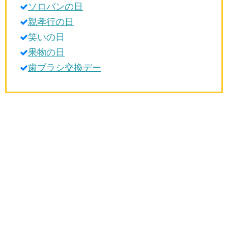
ソロバンの日
生活雑学
親孝行の日
サイト情報
笑いの日
果物の日
歯ブラシ交換デー