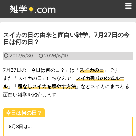
ホーム
スイカの日の由来と面白い雑学、7月27日の今
雑学クイズ問題集
日は何の日？
365日雑学カレンダー
2017/5/30
2026/5/19
面白い雑学
7月27日の「今日は何の日？」は「
スイカの日
」です。
ためになる雑学
また「スイカの日」にちなんで「
スイカ割りの公式ルー
ル
」「
種なしスイカを増やす方法
」などスイカにまつわる
スポーツ雑学
面白い雑学を紹介します。
食べ物雑学
今日は何の日？
動物雑学
8月8日は…
歴史雑学