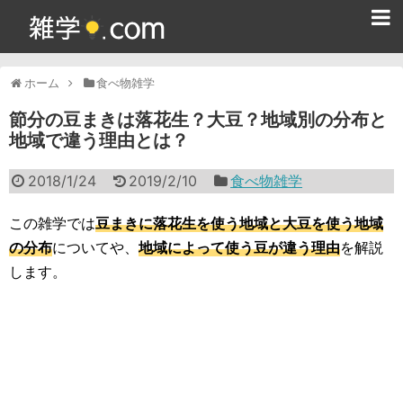
ホーム
ホーム
食べ物雑学
雑学クイズ問題集
節分の豆まきは落花生？大豆？地域別の分布と
地域で違う理由とは？
365日雑学カレンダー
2018/1/24
2019/2/10
食べ物雑学
面白い雑学
ためになる雑学
この雑学では
豆まきに落花生を使う地域と大豆を使う地域
の分布
についてや、
地域によって使う豆が違う理由
を解説
スポーツ雑学
します。
食べ物雑学
動物雑学
歴史雑学