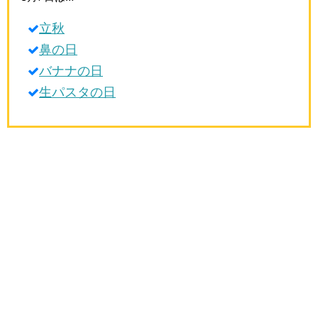
生活雑学
立秋
サイト情報
鼻の日
バナナの日
生パスタの日