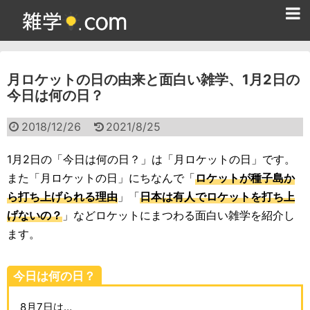
ホーム
月ロケットの日の由来と面白い雑学、1月2日の
雑学クイズ問題集
今日は何の日？
365日雑学カレンダー
2018/12/26
2021/8/25
面白い雑学
1月2日の「今日は何の日？」は「月ロケットの日」です。
ためになる雑学
また「月ロケットの日」にちなんで「
ロケットが種子島か
ら打ち上げられる理由
」「
日本は有人でロケットを打ち上
スポーツ雑学
げないの？
」などロケットにまつわる面白い雑学を紹介し
食べ物雑学
ます。
動物雑学
今日は何の日？
歴史雑学
8月7日は…