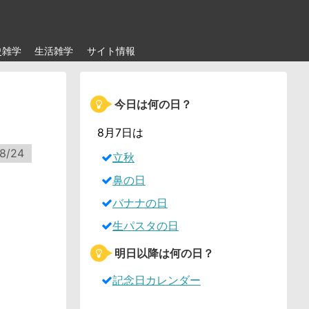
史雑学
生活雑学
サイト情報
今日は何の日？
？
8月7日は
8/24
立秋
鼻の日
バナナの日
生パスタの日
明日以降は何の日？
記念日カレンダー