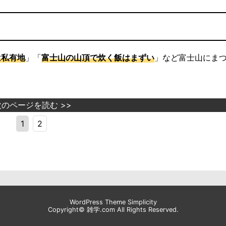
は私有地
」「
富士山の山頂で炊く飯はまずい
」など富士山にま
次のページを読む >>
1
2
WordPress Theme
Simplicity
Copyright©
雑学.com
All Rights Reserved.