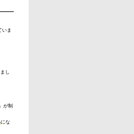
ていま
れまし
日」が制
み
にな