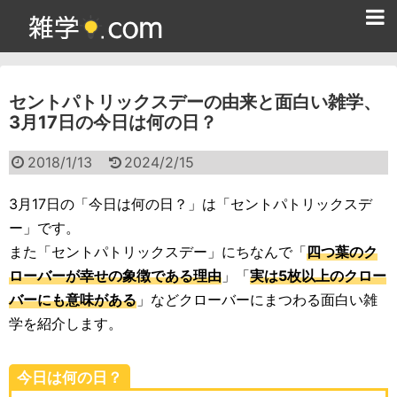
ホーム
セントパトリックスデーの由来と面白い雑学、
雑学クイズ問題集
3月17日の今日は何の日？
365日雑学カレンダー
2018/1/13
2024/2/15
面白い雑学
3月17日の「今日は何の日？」は「セントパトリックスデ
ためになる雑学
ー」です。
また「セントパトリックスデー」にちなんで「
四つ葉のク
スポーツ雑学
ローバーが幸せの象徴である理由
」「
実は5枚以上のクロー
食べ物雑学
バーにも意味がある
」などクローバーにまつわる面白い雑
学を紹介します。
動物雑学
歴史雑学
今日は何の日？