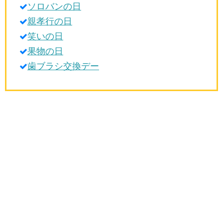
ソロバンの日
生活雑学
親孝行の日
サイト情報
笑いの日
果物の日
歯ブラシ交換デー