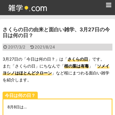
ホーム
さくらの日の由来と面白い雑学、3月27日の今
雑学クイズ問題集
日は何の日？
365日雑学カレンダー
2017/3/2
2021/8/24
面白い雑学
3月27日の「今日は何の日？」は「
さくらの日
」です。
ためになる雑学
また「さくらの日」にちなんで「
桜の葉は有毒
」「
ソメイ
ヨシノはほとんどクローン
」など桜にまつわる面白い雑学
スポーツ雑学
を紹介します。
食べ物雑学
今日は何の日？
動物雑学
8月8日は…
歴史雑学