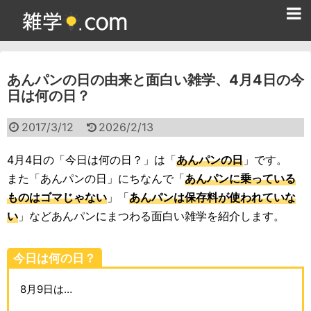
ホーム
あんパンの日の由来と面白い雑学、4月4日の今
雑学クイズ問題集
日は何の日？
365日雑学カレンダー
2017/3/12
2026/2/13
面白い雑学
4月4日の「今日は何の日？」は「
あんパンの日
」です。
ためになる雑学
また「あんパンの日」にちなんで「
あんパンに乗っている
ものはゴマじゃない
」「
あんパンは保存料が使われていな
スポーツ雑学
い
」などあんパンにまつわる面白い雑学を紹介します。
食べ物雑学
今日は何の日？
動物雑学
8月9日は…
歴史雑学