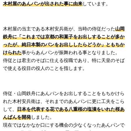
木村屋のあんパンが出された事に由来
しています。
木村屋の当主である木村安兵衛が、当時の侍従だった
山岡
鉄舟に「これまでは京都の和菓子をお出しすることが多か
ったが、純日本製のパンをお出ししたらどうか」ともちか
けられた
事からあんパンが振舞われる事となりました。
侍従とは君主のそばに仕える役職であり、特に天皇のそば
で使える役目の役人のことを指します。
侍従・山岡鉄舟にあんパンをお出しすることをもちかけら
れた木村安兵衛は、それまでのあんパンに更に工夫をこら
して、
日本を代表する花である八重桜の塩漬をいれた桜あ
んぱんを開発
しました。
現在ではなかなか口にする機会の少なくなったあんパンで