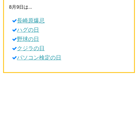
生活雑学
8月9日は…
サイト情報
長崎原爆忌
ハグの日
野球の日
クジラの日
パソコン検定の日