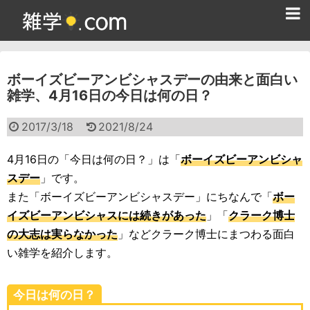
ホーム
ボーイズビーアンビシャスデーの由来と面白い
雑学クイズ問題集
雑学、4月16日の今日は何の日？
365日雑学カレンダー
2017/3/18
2021/8/24
面白い雑学
4月16日の「今日は何の日？」は「
ボーイズビーアンビシャ
ためになる雑学
スデー
」です。
また「ボーイズビーアンビシャスデー」にちなんで「
ボー
スポーツ雑学
イズビーアンビシャスには続きがあった
」「
クラーク博士
食べ物雑学
の大志は実らなかった
」などクラーク博士にまつわる面白
い雑学を紹介します。
動物雑学
歴史雑学
今日は何の日？