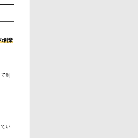
の創業
って制
してい