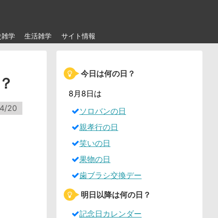
史雑学
生活雑学
サイト情報
今日は何の日？
？
8月8日は
4/20
ソロバンの日
親孝行の日
笑いの日
果物の日
歯ブラシ交換デー
明日以降は何の日？
記念日カレンダー