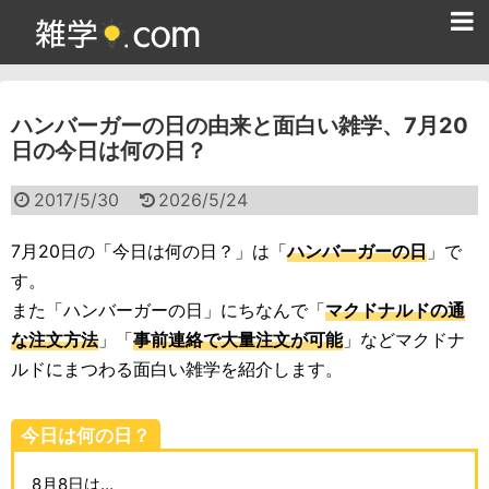
ホーム
ハンバーガーの日の由来と面白い雑学、7月20
雑学クイズ問題集
日の今日は何の日？
365日雑学カレンダー
2017/5/30
2026/5/24
面白い雑学
7月20日の「今日は何の日？」は「
ハンバーガーの日
」で
ためになる雑学
す。
また「ハンバーガーの日」にちなんで「
マクドナルドの通
スポーツ雑学
な注文方法
」「
事前連絡で大量注文が可能
」などマクドナ
食べ物雑学
ルドにまつわる面白い雑学を紹介します。
動物雑学
今日は何の日？
歴史雑学
8月8日は…