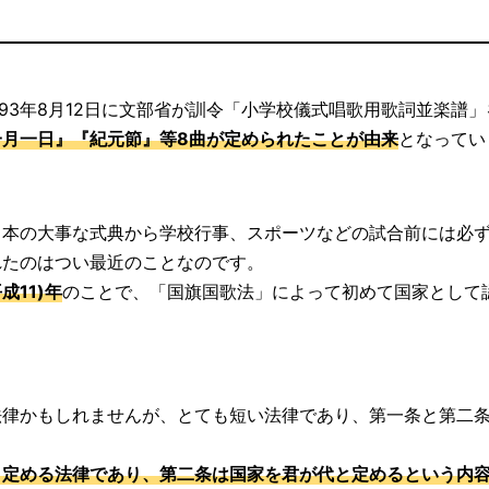
！
893年8月12日に文部省が訓令「小学校儀式唱歌用歌詞並楽譜
月一日』『紀元節』等8曲が定められたことが由来
となってい
日本の大事な式典から学校行事、スポーツなどの試合前には必
れたのはつい最近のことなのです。
成11)年
のことで、「国旗国歌法」によって初めて国家として
法律かもしれませんが、とても短い法律であり、第一条と第二
と定める法律であり、第二条は国家を君が代と定めるという内