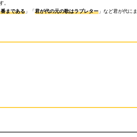
す。
２番まである
」「
君が代の元の歌はラブレター
」など君が代に