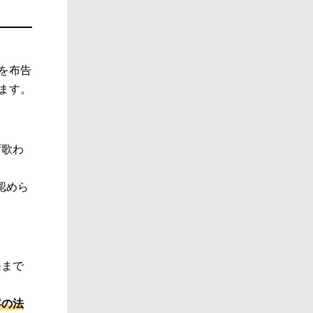
」を布告
ます。
ず歌わ
認めら
条まで
容の法