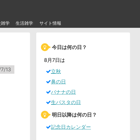
史雑学
生活雑学
サイト情報
今日は何の日？
8月7日は
/7/13
立秋
鼻の日
バナナの日
生パスタの日
明日以降は何の日？
記念日カレンダー