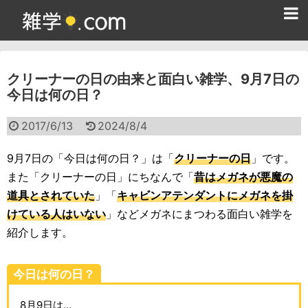
ホーム
クリーナーの日の由来と面白い雑学、9月7日の
雑学クイズ問題集
今日は何の日？
365日雑学カレンダー
2017/6/13
2024/8/4
面白い雑学
9月7日の「今日は何の日？」は「
クリーナーの日
」です。
ためになる雑学
また「クリーナーの日」にちなんで「
昔はメガネが悪魔の
道具とされていた
」「
キャビンアテンダントにメガネを掛
スポーツ雑学
けている人はいない
」などメガネにまつわる面白い雑学を
食べ物雑学
紹介します。
動物雑学
今日は何の日？
歴史雑学
8月9日は…