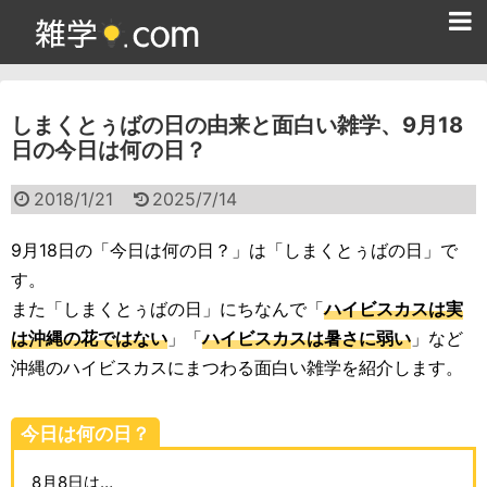
ホーム
しまくとぅばの日の由来と面白い雑学、9月18
雑学クイズ問題集
日の今日は何の日？
365日雑学カレンダー
2018/1/21
2025/7/14
面白い雑学
9月18日の「今日は何の日？」は「しまくとぅばの日」で
ためになる雑学
す。
また「しまくとぅばの日」にちなんで「
ハイビスカスは実
スポーツ雑学
は沖縄の花ではない
」「
ハイビスカスは暑さに弱い
」など
食べ物雑学
沖縄のハイビスカスにまつわる面白い雑学を紹介します。
動物雑学
今日は何の日？
歴史雑学
8月8日は…