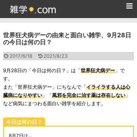
ホーム
世界狂犬病デーの由来と面白い雑学、9月28日
雑学クイズ問題集
の今日は何の日？
365日雑学カレンダー
2017/6/18
2021/8/23
面白い雑学
9月28日の「今日は何の日？」は「
世界狂犬病デー
」で
ためになる雑学
す。
また「世界狂犬病デー」にちなんで「
イライラする人は心
スポーツ雑学
臓病になりやすい
」「
風邪を完全に治す薬は存在しない
」
食べ物雑学
など病気にまつわる面白い雑学を紹介します。
動物雑学
今日は何の日？
歴史雑学
8月7日は…