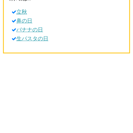
生活雑学
立秋
サイト情報
鼻の日
バナナの日
生パスタの日