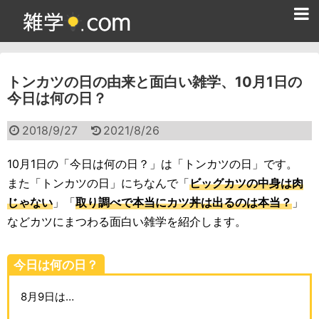
ホーム
トンカツの日の由来と面白い雑学、10月1日の
雑学クイズ問題集
今日は何の日？
365日雑学カレンダー
2018/9/27
2021/8/26
面白い雑学
10月1日の「今日は何の日？」は「トンカツの日」です。
ためになる雑学
また「トンカツの日」にちなんで「
ビッグカツの中身は肉
じゃない
」「
取り調べで本当にカツ丼は出るのは本当？
」
スポーツ雑学
などカツにまつわる面白い雑学を紹介します。
食べ物雑学
今日は何の日？
動物雑学
8月9日は…
歴史雑学