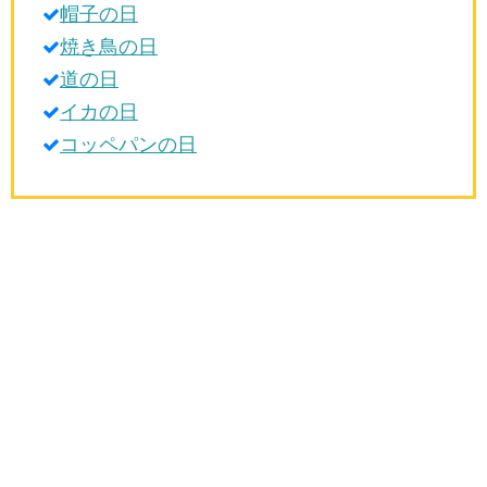
帽子の日
生活雑学
焼き鳥の日
サイト情報
道の日
イカの日
コッペパンの日