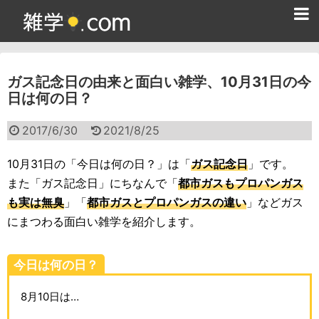
ホーム
ガス記念日の由来と面白い雑学、10月31日の今
雑学クイズ問題集
日は何の日？
365日雑学カレンダー
2017/6/30
2021/8/25
面白い雑学
10月31日の「今日は何の日？」は「
ガス記念日
」です。
ためになる雑学
また「ガス記念日」にちなんで「
都市ガスもプロパンガス
も実は無臭
」「
都市ガスとプロパンガスの違い
」などガス
スポーツ雑学
にまつわる面白い雑学を紹介します。
食べ物雑学
今日は何の日？
動物雑学
8月10日は…
歴史雑学