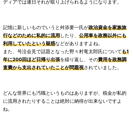
ディアでは連日それが取り上げられるようになります。
記憶に新しいものでいうと舛添要一氏が
政治資金を家族旅
行などのために私的に流用
したり、
公用車を政務以外にも
利用していたという疑惑
などがありますよね。
また、号泣会見で話題となった野々村竜太郎氏について
も1
年に200回ほど日帰り出張
を繰り返し、その
費用を政務調
査費から支出されていたことが問題視
されていました。
どんな世界にも汚職というものはありますが、税金が私的
に流用されたりすることは絶対に納得が出来ないですよ
ね。