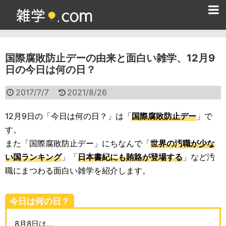
ホーム
国際腐敗防止デーの由来と面白い雑学、12月9
雑学クイズ問題集
日の今日は何の日？
365日雑学カレンダー
2017/7/7
2021/8/26
面白い雑学
12月9日の「今日は何の日？」は「
国際腐敗防止デー
」で
ためになる雑学
す。
また「国際腐敗防止デー」にちなんで「
世界の汚職が少な
スポーツ雑学
い国ランキング
」「
日本書紀にも賄賂が登場する
」など汚
食べ物雑学
職にまつわる面白い雑学を紹介します。
動物雑学
今日は何の日？
歴史雑学
8月8日は…