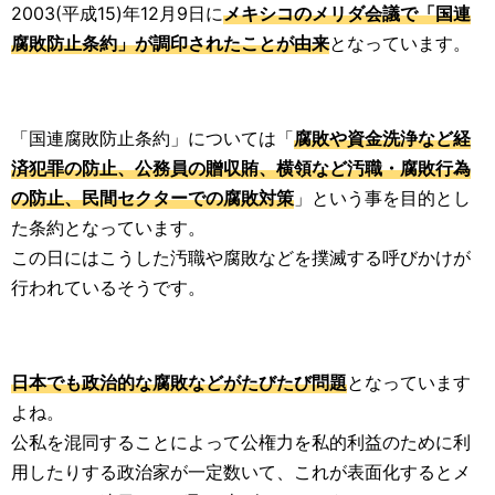
2003(平成15)年12月9日に
メキシコのメリダ会議で「国連
腐敗防止条約」が調印されたことが由来
となっています。
「国連腐敗防止条約」については「
腐敗や資金洗浄など経
済犯罪の防止、公務員の贈収賄、横領など汚職・腐敗行為
の防止、民間セクターでの腐敗対策
」という事を目的とし
た条約となっています。
この日にはこうした汚職や腐敗などを撲滅する呼びかけが
行われているそうです。
日本でも政治的な腐敗などがたびたび問題
となっています
よね。
公私を混同することによって公権力を私的利益のために利
用したりする政治家が一定数いて、これが表面化するとメ