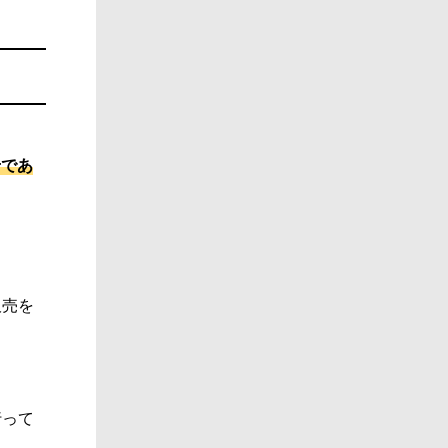
せであ
販売を
行って