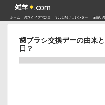
ホーム
雑学クイズ問題集
365日雑学カレンダー
面白い
歯ブラシ交換デーの由来と
日？