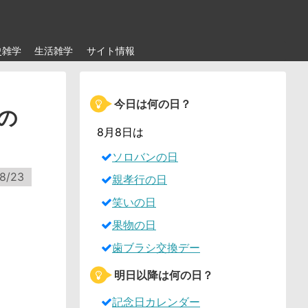
史雑学
生活雑学
サイト情報
今日は何の日？
の
8月8日は
ソロバンの日
8/23
親孝行の日
笑いの日
果物の日
歯ブラシ交換デー
明日以降は何の日？
記念日カレンダー