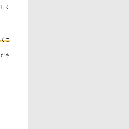
著しく
いくこ
くださ