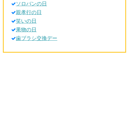
ソロバンの日
生活雑学
親孝行の日
サイト情報
笑いの日
果物の日
歯ブラシ交換デー