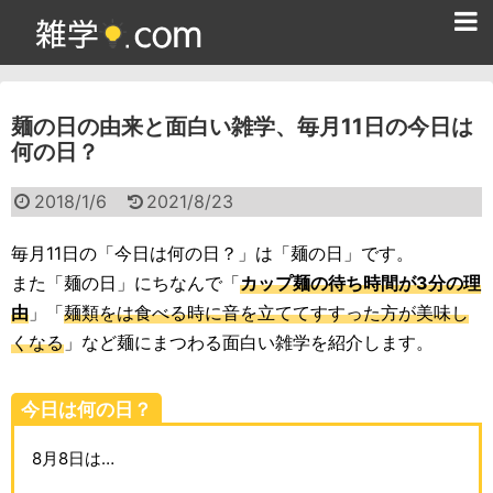
ホーム
麺の日の由来と面白い雑学、毎月11日の今日は
雑学クイズ問題集
何の日？
365日雑学カレンダー
2018/1/6
2021/8/23
面白い雑学
毎月11日の「今日は何の日？」は「麺の日」です。
ためになる雑学
また「麺の日」にちなんで「
カップ麺の待ち時間が3分の理
由
」「
麺類をは食べる時に音を立ててすすった方が美味し
スポーツ雑学
くなる
」など麺にまつわる面白い雑学を紹介します。
食べ物雑学
今日は何の日？
動物雑学
8月8日は…
歴史雑学