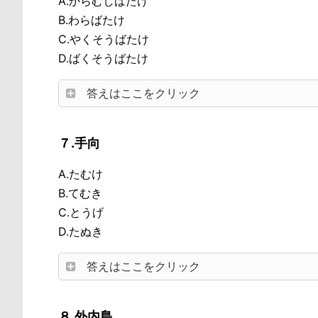
A.からむしばたけ
B.わらばたけ
C.やくそうばたけ
D.ばくそうばたけ
答えはここをクリック
７.手向
A.たむけ
B.てむき
C.とうげ
D.たぬき
答えはここをクリック
８.外内島