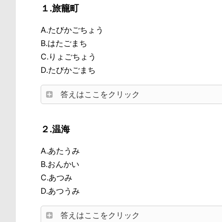
１.旅籠町
A.たびかごちょう
B.はたごまち
C.りょごちょう
D.たびかごまち
答えはここをクリック
２.温海
A.あたうみ
B.おんかい
C.あつみ
D.あつうみ
答えはここをクリック