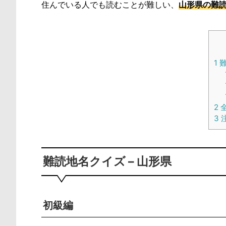
住んでいる人でも読むことが難しい、
山形県の難読
1
難
2
全
3
難読地名クイズ – 山形県
初級編