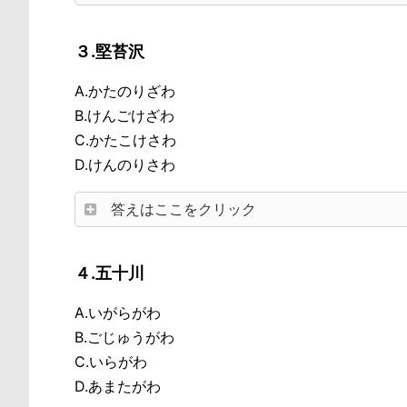
３.堅苔沢
A.かたのりざわ
B.けんごけざわ
C.かたこけさわ
D.けんのりさわ
答えはここをクリック
４.五十川
A.いがらがわ
B.ごじゅうがわ
C.いらがわ
D.あまたがわ