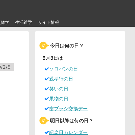
史雑学
生活雑学
サイト情報
今日は何の日？
8月8日は
9/2/5
ソロバンの日
親孝行の日
笑いの日
果物の日
歯ブラシ交換デー
明日以降は何の日？
記念日カレンダー