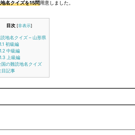
地名クイズを15問
用意しました。
目次
[
非表示
]
読地名クイズ – 山形県
1.1
初級編
1.2
中級編
1.3
上級編
国の難読地名クイズ
注目記事