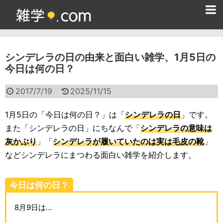
ホーム
シンデレラの日の由来と面白い雑学、1月5日の
雑学クイズ問題集
今日は何の日？
365日雑学カレンダー
2017/7/19
2025/11/15
面白い雑学
1月5日の「今日は何の日？」は「
シンデレラの日
」です。
ためになる雑学
また「シンデレラの日」にちなんで「
シンデレラの意味は
灰かぶり
」「
シンデレラが履いていたのは実は毛皮の靴
」
スポーツ雑学
などシンデレラにまつわる面白い雑学を紹介します。
食べ物雑学
今日は何の日？
動物雑学
8月9日は…
歴史雑学