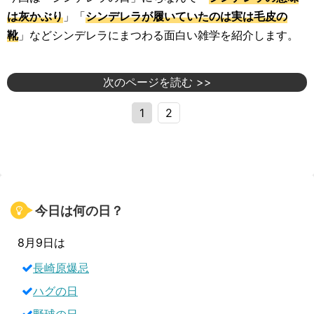
は灰かぶり
」「
シンデレラが履いていたのは実は毛皮の
靴
」などシンデレラにまつわる面白い雑学を紹介します。
次のページを読む >>
1
2
今日は何の日？
8月9日は
長崎原爆忌
ハグの日
野球の日