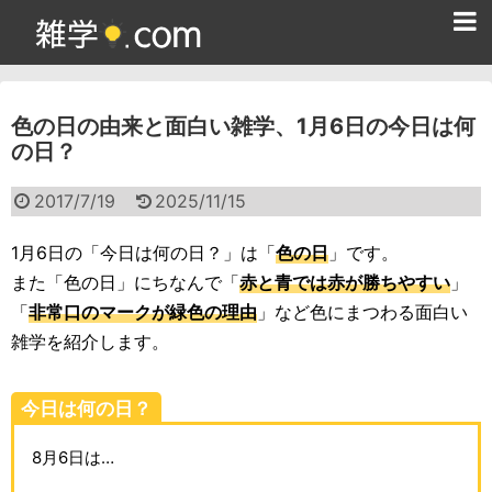
ホーム
色の日の由来と面白い雑学、1月6日の今日は何
雑学クイズ問題集
の日？
365日雑学カレンダー
2017/7/19
2025/11/15
面白い雑学
1月6日の「今日は何の日？」は「
色の日
」です。
ためになる雑学
また「色の日」にちなんで「
赤と青では赤が勝ちやすい
」
「
非常口のマークが緑色の理由
」など色にまつわる面白い
スポーツ雑学
雑学を紹介します。
食べ物雑学
今日は何の日？
動物雑学
8月6日は…
歴史雑学