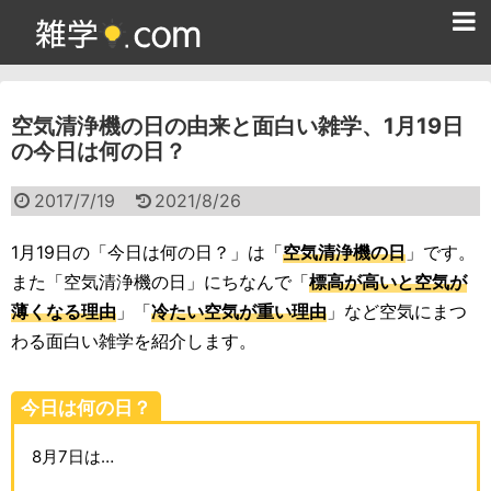
ホーム
空気清浄機の日の由来と面白い雑学、1月19日
雑学クイズ問題集
の今日は何の日？
365日雑学カレンダー
2017/7/19
2021/8/26
面白い雑学
1月19日の「今日は何の日？」は「
空気清浄機の日
」です。
ためになる雑学
また「空気清浄機の日」にちなんで「
標高が高いと空気が
薄くなる理由
」「
冷たい空気が重い理由
」など空気にまつ
スポーツ雑学
わる面白い雑学を紹介します。
食べ物雑学
今日は何の日？
動物雑学
8月7日は…
歴史雑学