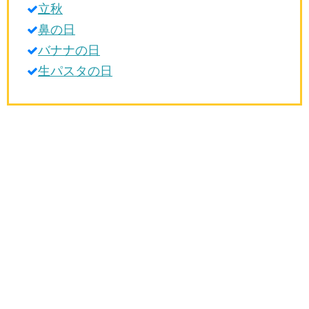
立秋
生活雑学
鼻の日
サイト情報
バナナの日
生パスタの日