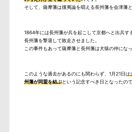
そして、薩摩藩は攘夷論を唱える長州藩を会津藩
1864年には長州藩が兵を起こして京都へと出兵す
長州藩を撃退して敗走させました。
この事件もあって薩摩藩と長州藩は犬猿の仲にな
このような過去があるのにも関わらず、1月21日は
州藩が同盟を結ぶ
という記念すべき日となったの