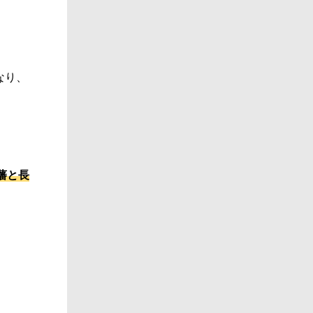
なり、
藩と長