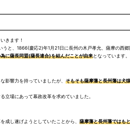
ていきます！
うと、1866(慶応2)年1月21日に長州の木戸孝允、薩摩の西
為に薩長同盟(薩長連合)を結んだことが由来
となっています。
きな影響力を持っていましたが、
そもそも薩摩藩と長州藩は犬
する立場にあって幕政改革を求めていました。
革を成し遂げようとしていたことから、
薩摩藩と長州藩ではも