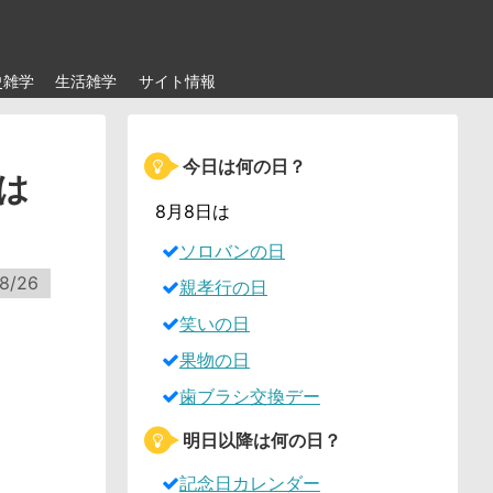
史雑学
生活雑学
サイト情報
今日は何の日？
は
8月8日は
ソロバンの日
8/26
親孝行の日
笑いの日
果物の日
歯ブラシ交換デー
明日以降は何の日？
記念日カレンダー