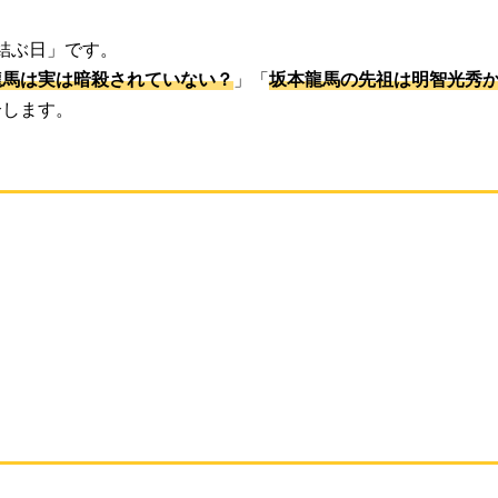
結ぶ日」です。
龍馬は実は暗殺されていない？
」「
坂本龍馬の先祖は明智光秀
介します。