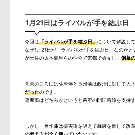
1月21日はライバルが手を結ぶ日
今回は
「ライバルが手を結ぶ日」
について解説し
なぜ1月21日が「ライバルが手を結ぶ日」なのかとい
が土佐の坂本龍馬らの仲介で京都で会見し、
倒幕の
幕末のころには薩摩藩と長州藩は政治に対して大
だった
のです。
薩摩藩はどちらかというと幕府の開国路線を支持
しかし、長州藩は攘夷論を唱えて幕府を倒して改
の考え方が全く違っていた
のです。