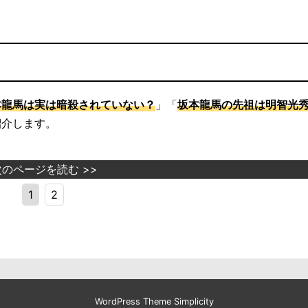
本龍馬は実は暗殺されていない？
」「
坂本龍馬の先祖は明智光
紹介します。
次のページを読む >>
1
2
WordPress Theme
Simplicity