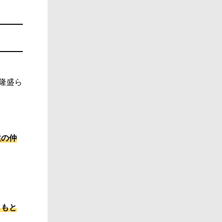
郷隆盛ら
猿の仲
ともと