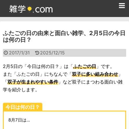
ホーム
ふたごの日の由来と面白い雑学、2月5日の今日
雑学クイズ問題集
は何の日？
365日雑学カレンダー
2017/1/31
2025/12/15
面白い雑学
2月5日の「今日は何の日？」は「
ふたごの日
」です。
ためになる雑学
また「ふたごの日」にちなんで「
双子に多い組み合わせ
」
「
双子が生まれやすい条件
」など双子にまつわる面白い雑
スポーツ雑学
学を紹介します。
食べ物雑学
今日は何の日？
動物雑学
8月7日は…
歴史雑学