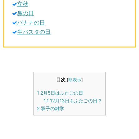
立秋
生活雑学
鼻の日
サイト情報
バナナの日
生パスタの日
目次
[
非表示
]
1
2月5日はふたごの日
1.1
12月13日もふたごの日？
2
双子の雑学