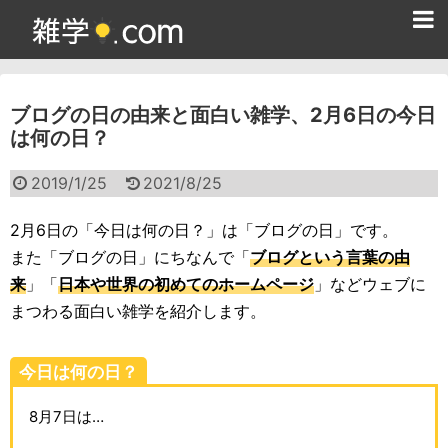
ホーム
ブログの日の由来と面白い雑学、2月6日の今日
雑学クイズ問題集
は何の日？
365日雑学カレンダー
2019/1/25
2021/8/25
面白い雑学
2月6日の「今日は何の日？」は「ブログの日」です。
ためになる雑学
また「ブログの日」にちなんで「
ブログという言葉の由
来
」「
日本や世界の初めてのホームページ
」などウェブに
スポーツ雑学
まつわる面白い雑学を紹介します。
食べ物雑学
今日は何の日？
動物雑学
8月7日は…
歴史雑学