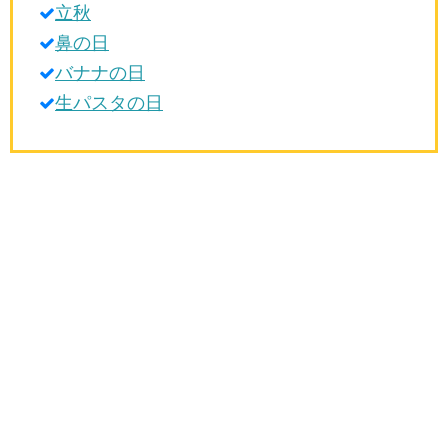
立秋
生活雑学
鼻の日
サイト情報
バナナの日
生パスタの日