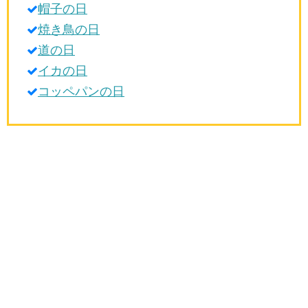
帽子の日
生活雑学
焼き鳥の日
サイト情報
道の日
イカの日
コッペパンの日