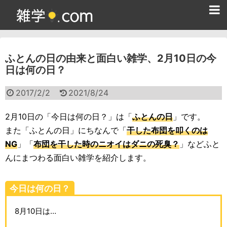
ホーム
ふとんの日の由来と面白い雑学、2月10日の今
雑学クイズ問題集
日は何の日？
365日雑学カレンダー
2017/2/2
2021/8/24
面白い雑学
2月10日の「今日は何の日？」は「
ふとんの日
」です。
ためになる雑学
また「ふとんの日」にちなんで「
干した布団を叩くのは
NG
」「
布団を干した時のニオイはダニの死臭？
」などふと
スポーツ雑学
んにまつわる面白い雑学を紹介します。
食べ物雑学
今日は何の日？
動物雑学
8月10日は…
歴史雑学