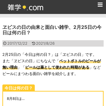
ホーム
ヱビスの日の由来と面白い雑学、2月25日の今
雑学クイズ問題集
日は何の日？
365日雑学カレンダー
2017/12/22
2021/8/26
面白い雑学
2月25日の「今日は何の日？」は「ヱビスの日」です。
ためになる雑学
また「ヱビスの日」にちなんで「
ペットボトルのビールが
無い理由
」「
ビールは薬として使われた時期がある
」など
スポーツ雑学
ビールにまつわる面白い雑学を紹介します。
食べ物雑学
今日は何の日？
動物雑学
8月8日は…
歴史雑学