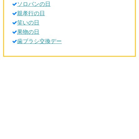
ソロバンの日
生活雑学
親孝行の日
サイト情報
笑いの日
果物の日
歯ブラシ交換デー