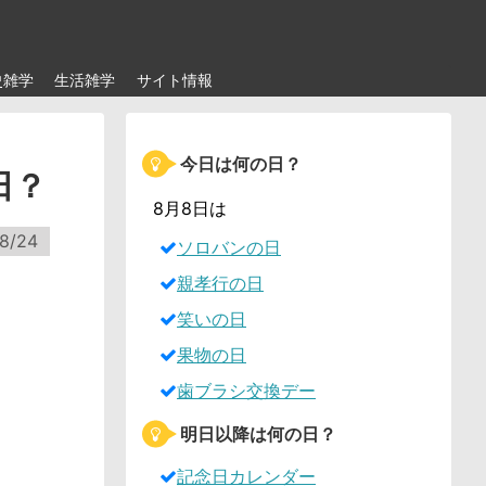
史雑学
生活雑学
サイト情報
今日は何の日？
日？
8月8日は
8/24
ソロバンの日
親孝行の日
笑いの日
果物の日
歯ブラシ交換デー
明日以降は何の日？
記念日カレンダー