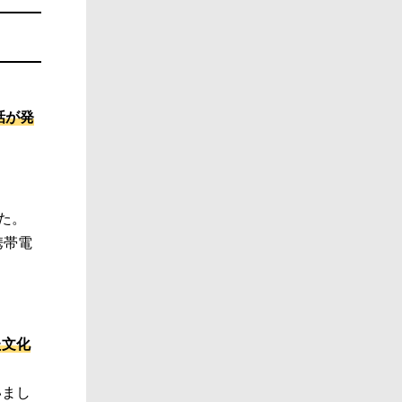
話が発
た。
携帯電
た文化
いまし