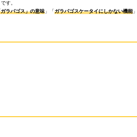
」です。
「ガラパゴス」の意味
」「
ガラパゴスケータイにしかない機能