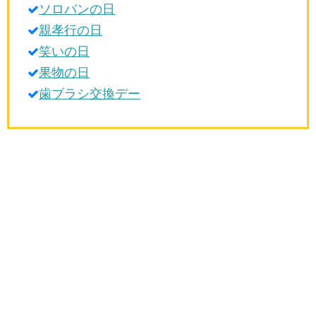
ソロバンの日
生活雑学
親孝行の日
サイト情報
笑いの日
果物の日
歯ブラシ交換デー