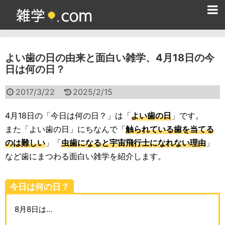
ホーム
よい歯の日の由来と面白い雑学、4月18日の今
雑学クイズ問題集
日は何の日？
365日雑学カレンダー
2017/3/22
2025/2/15
面白い雑学
4月18日の「今日は何の日？」は「
よい歯の日
」です。
ためになる雑学
また「よい歯の日」にちなんで「
触られている歯を当てる
のは難しい
」「
虫歯になると宇宙飛行士になれない理由
」
スポーツ雑学
など歯にまつわる面白い雑学を紹介します。
食べ物雑学
今日は何の日？
動物雑学
8月8日は…
歴史雑学