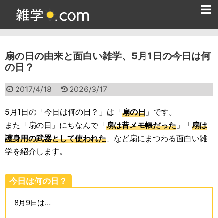
ホーム
扇の日の由来と面白い雑学、5月1日の今日は何
雑学クイズ問題集
の日？
365日雑学カレンダー
2017/4/18
2026/3/17
面白い雑学
5月1日の「今日は何の日？」は「
扇の日
」です。
ためになる雑学
また「扇の日」にちなんで「
扇は昔メモ帳だった
」「
扇は
護身用の武器として使われた
」など扇にまつわる面白い雑
スポーツ雑学
学を紹介します。
食べ物雑学
今日は何の日？
動物雑学
8月9日は…
歴史雑学