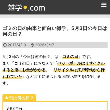
ホーム
ゴミの日の由来と面白い雑学、5月3日の今日は
雑学クイズ問題集
何の日？
365日雑学カレンダー
2017/4/19
2026/3/17
面白い雑学
5月3日の「今日は何の日？」は「
ゴミの日
」です。
ためになる雑学
また「ゴミの日」にちなんで「
ペットボトルはリサイクル
すると逆にお金がかかる
」「
リサイクルは江戸時代から行
スポーツ雑学
われていた
」などゴミにまつわる面白い雑学を紹介しま
食べ物雑学
す。
動物雑学
今日は何の日？
歴史雑学
8月9日は…