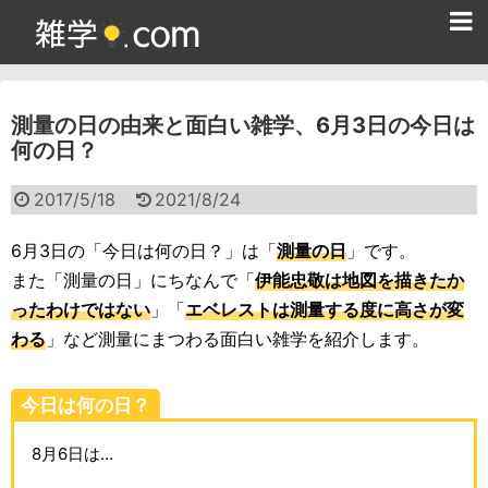
ホーム
測量の日の由来と面白い雑学、6月3日の今日は
雑学クイズ問題集
何の日？
365日雑学カレンダー
2017/5/18
2021/8/24
面白い雑学
6月3日の「今日は何の日？」は「
測量の日
」です。
ためになる雑学
また「測量の日」にちなんで「
伊能忠敬は地図を描きたか
ったわけではない
」「
エベレストは測量する度に高さが変
スポーツ雑学
わる
」など測量にまつわる面白い雑学を紹介します。
食べ物雑学
今日は何の日？
動物雑学
8月6日は…
歴史雑学