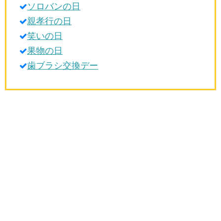
ソロバンの日
生活雑学
親孝行の日
サイト情報
笑いの日
果物の日
歯ブラシ交換デー