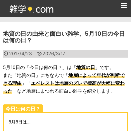
ホーム
地質の日の由来と面白い雑学、5月10日の今日
雑学クイズ問題集
は何の日？
365日雑学カレンダー
2017/4/23
2026/3/17
面白い雑学
5月10日の「今日は何の日？」は「
地質の日
」です。
ためになる雑学
また「地質の日」にちなんで「
地層によって年代が判断で
きる理由
」「
エベレストは地層のズレで標高が大幅に変わ
スポーツ雑学
った
」など地層にまつわる面白い雑学を紹介します。
食べ物雑学
今日は何の日？
動物雑学
8月8日は…
歴史雑学