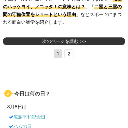
のハッケヨイ、ノコッタ！の意味とは？
」「
二塁と三塁の
間の守備位置をショートという理由
」などスポーツにまつ
わる面白い雑学を紹介します。
次のページを読む >>
1
2
今日は何の日？
8月6日は
広島平和記念日
ハムの日