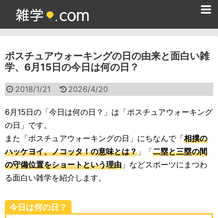
ホーム
ポスチュアウォーキングの日の由来と面白い雑
雑学クイズ問題集
学、6月15日の今日は何の日？
365日雑学カレンダー
2018/1/21
2026/4/20
面白い雑学
6月15日の「今日は何の日？」は「ポスチュアウォーキング
ためになる雑学
の日」です。
また「ポスチュアウォーキングの日」にちなんで「
相撲の
スポーツ雑学
ハッケヨイ、ノコッタ！の意味とは？
」「
二塁と三塁の間
食べ物雑学
の守備位置をショートという理由
」などスポーツにまつわ
る面白い雑学を紹介します。
動物雑学
歴史雑学
今日は何の日？