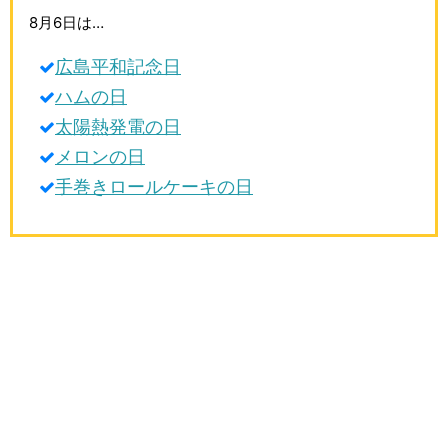
生活雑学
8月6日は…
サイト情報
広島平和記念日
ハムの日
太陽熱発電の日
メロンの日
手巻きロールケーキの日