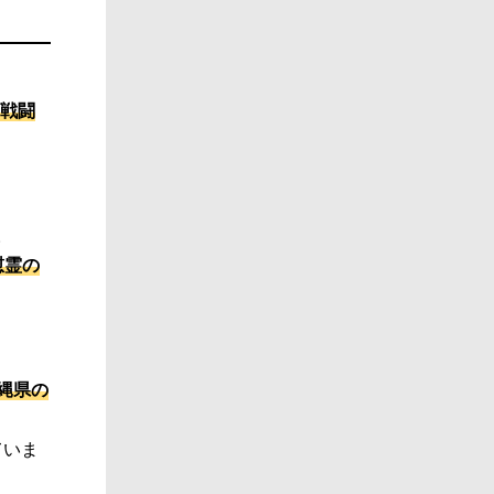
戦闘
。
慰霊の
沖縄県の
ていま