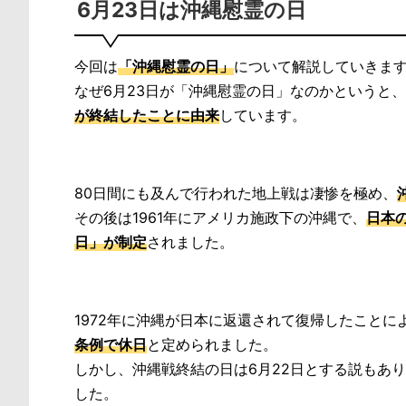
6月23日は沖縄慰霊の日
今回は
「沖縄慰霊の日」
について解説していきま
なぜ6月23日が「沖縄慰霊の日」なのかというと、
が終結したことに由来
しています。
80日間にも及んで行われた地上戦は凄惨を極め、
その後は1961年にアメリカ施政下の沖縄で、
日本
日」が制定
されました。
1972年に沖縄が日本に返還されて復帰したこと
条例で休日
と定められました。
しかし、沖縄戦終結の日は6月22日とする説もあり
した。