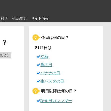
史雑学
生活雑学
サイト情報
今日は何の日？
日？
8月7日は
8/25
立秋
鼻の日
バナナの日
生パスタの日
明日以降は何の日？
記念日カレンダー