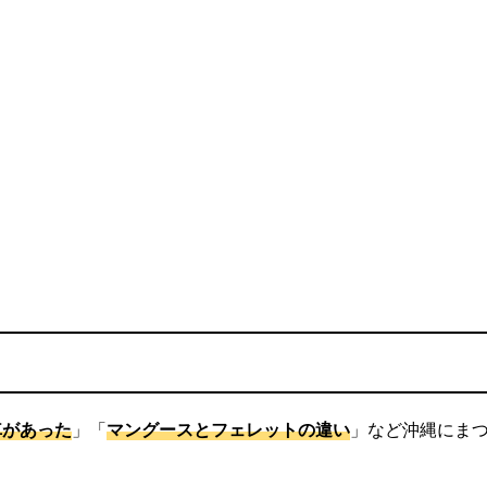
車があった
」「
マングースとフェレットの違い
」など沖縄にま