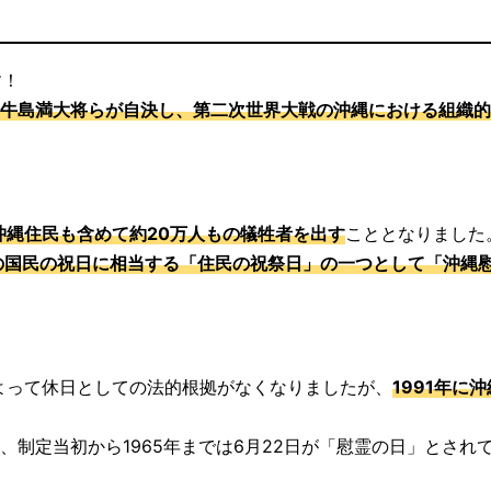
す！
牛島満大将らが自決し、第二次世界大戦の沖縄における組織的
沖縄住民も含めて約20万人もの犠牲者を出す
こととなりました
の国民の祝日に相当する「住民の祝祭日」の一つとして「沖縄
によって休日としての法的根拠がなくなりましたが、
1991年に
、制定当初から1965年までは6月22日が「慰霊の日」とされ