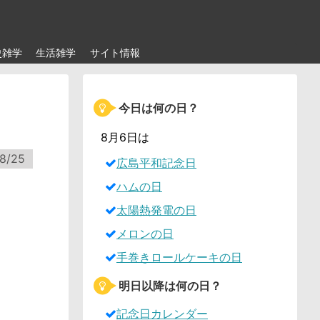
史雑学
生活雑学
サイト情報
今日は何の日？
8月6日は
8/25
広島平和記念日
ハムの日
太陽熱発電の日
メロンの日
手巻きロールケーキの日
明日以降は何の日？
記念日カレンダー