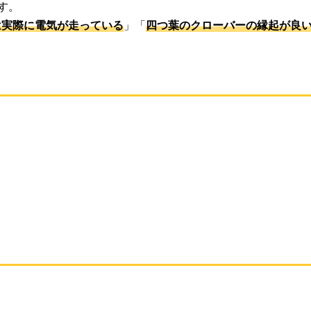
す。
は実際に電気が走っている
」「
四つ葉のクローバーの縁起が良
。