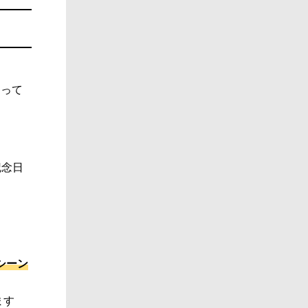
なって
記念日
シーン
ます