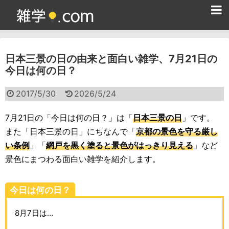
ホーム
日本三景の日の由来と面白い雑学、7月21日の
雑学クイズ問題集
今日は何の日？
365日雑学カレンダー
2017/5/30
2026/5/24
面白い雑学
7月21日の「今日は何の日？」は「
日本三景の日
」です。
ためになる雑学
また「日本三景の日」にちなんで「
京都の景色を守る厳し
い条例
」「
網戸を黒く塗ると景色がはっきり見える
」など
スポーツ雑学
景色にまつわる面白い雑学を紹介します。
食べ物雑学
今日は何の日？
動物雑学
8月7日は…
歴史雑学