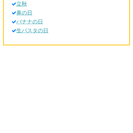
立秋
生活雑学
鼻の日
サイト情報
バナナの日
生パスタの日