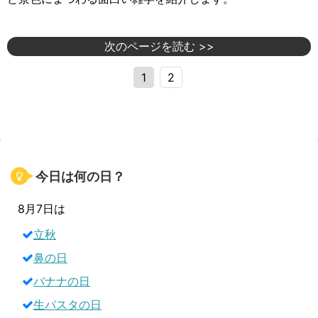
次のページを読む >>
1
2
今日は何の日？
8月7日は
立秋
鼻の日
バナナの日
生パスタの日