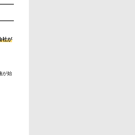
会社が
施が始