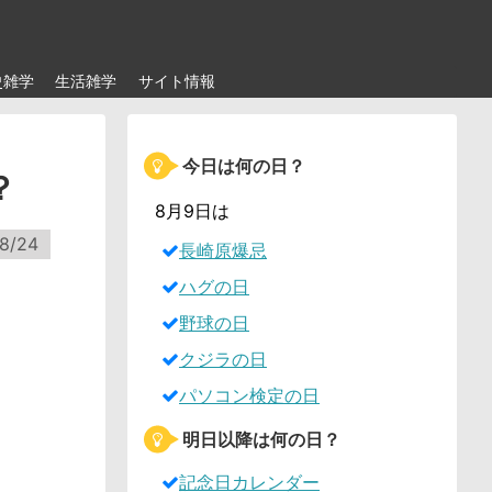
史雑学
生活雑学
サイト情報
今日は何の日？
？
8月9日は
8/24
長崎原爆忌
ハグの日
野球の日
クジラの日
パソコン検定の日
明日以降は何の日？
記念日カレンダー