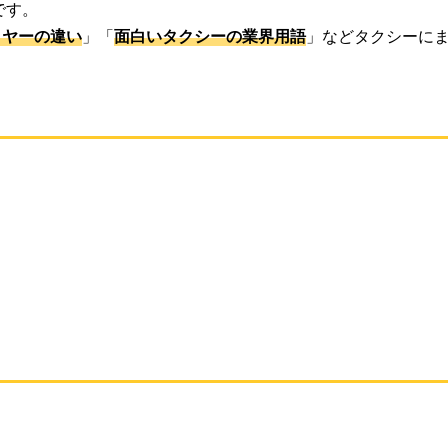
です。
イヤーの違い
」「
面白いタクシーの業界用語
」などタクシーに