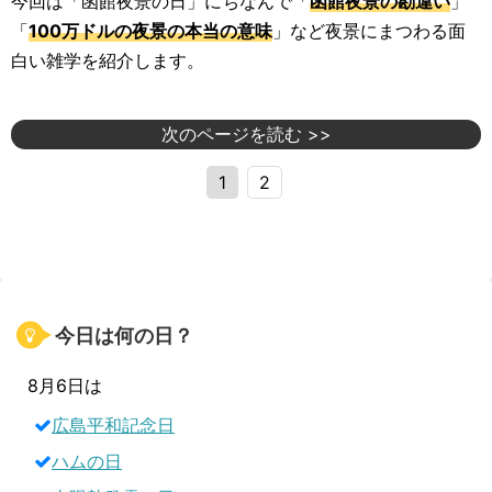
今回は「函館夜景の日」にちなんで「
函館夜景の勘違い
」
「
100万ドルの夜景の本当の意味
」など夜景にまつわる面
白い雑学を紹介します。
次のページを読む >>
1
2
今日は何の日？
8月6日は
広島平和記念日
ハムの日