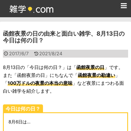
ホーム
函館夜景の日の由来と面白い雑学、8月13日の
雑学クイズ問題集
今日は何の日？
365日雑学カレンダー
2017/6/7
2021/8/24
面白い雑学
8月13日の「今日は何の日？」は「
函館夜景の日
」です。
ためになる雑学
また「函館夜景の日」にちなんで「
函館夜景の勘違い
」
「
100万ドルの夜景の本当の意味
」など夜景にまつわる面
スポーツ雑学
白い雑学を紹介します。
食べ物雑学
今日は何の日？
動物雑学
8月6日は…
歴史雑学